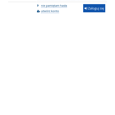
nie pamiętam hasła
Zaloguj się
utwórz konto